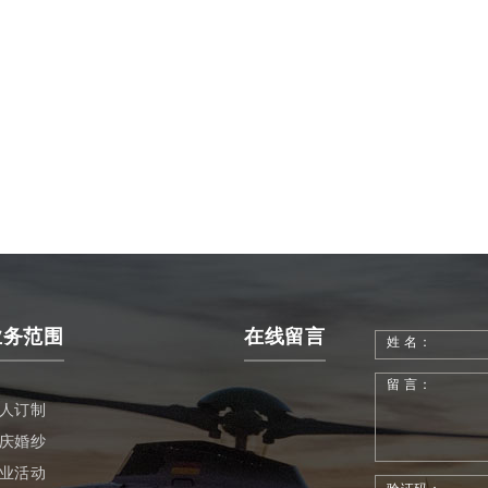
业务范围
在线留言
姓 名：
留 言：
人订制
庆婚纱
业活动